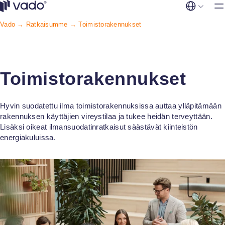
Siirry
Ratkaisu
sisältöön
Vado
Vado →
Ratkaisumme
→ Toimistorakennukset
FI
EN
Myymälät ja
Palvelut
kauppakeskuks
Tuotteet
Asuinrakennuk
Yleisilmanvaih
Yritys
Toimistorakennukset
suodattimet
Yhteystied
Liikunta, kulttuu
vapaa-aika
Puhdastilojen
Hyvin suodatettu ilma toimistorakennuksissa auttaa ylläpitämään
suodattimet
rakennuksen käyttäjien vireystilaa ja tukee heidän terveyttään.
Kunnat
Lisäksi oikeat ilmansuodatinratkaisut säästävät kiinteistön
Hajujen ja kaas
energiakuluissa.
Majoitus ja mat
poisto
Toimistorakenn
Teollisuuss­
uodattimet
Teollisuus- ja
tuotantolaitoks
Sosiaali- ja