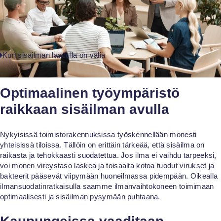
terveydenhuolt
Oppilaitokset
Kun sisäilman laadulla on väliä
Optimaalinen työympäristö
raikkaan sisäilman avulla
Nykyisissä toimistorakennuksissa työskennellään monesti
yhteisissä tiloissa. Tällöin on erittäin tärkeää, että sisäilma on
raikasta ja tehokkaasti suodatettua. Jos ilma ei vaihdu tarpeeksi,
voi monen vireystaso laskea ja toisaalta kotoa tuodut virukset ja
bakteerit pääsevät viipymään huoneilmassa pidempään. Oikealla
ilmansuodatinratkaisulla saamme ilmanvaihtokoneen toimimaan
optimaalisesti ja sisäilman pysymään puhtaana.