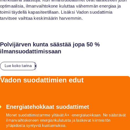
optimaalisia, ilmanvaihtokone kuluttaa vähemmän energiaa ja
toimii täydellä kapasiteetillaan. Lisäksi Vadon suodattimia
tarvitsee vaihtaa keskimäärin harvemmin.
Polvijärven kunta säästää jopa 50 %
ilmansuodattimissaan
Lue koko tarina
Vadon suodattimien edut
Energiatehokkaat suodattimet
Monet suodattimistamme yltävät A+ -energialuokkaan. Ne säästävät
ilmanvaihtokoneen energiankulutusta ja laskevat kiinteistön
ylläpidosta syntyviä kustannuksia.