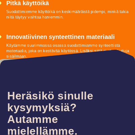
Pitkä käyttöikä
Suodattimiemme käyttöikä on keskimääräistä pidempi, minkä takia
niitä täytyy vaihtaa harvemmin.
Innovatiivinen synteettinen materiaali
Käytämme suurimmassa osassa suodattimiamme synteettistä
materiaalia, joka on kestävää käytössä. Lisäksi siitä ei irtoa kuituja
sisäilmaan.
Heräsikö sinulle
kysymyksiä?
Autamme
mielellämme.