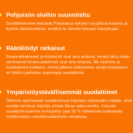
Pohjoisiin oloihin suunniteltu
Suodattimemme kestävät Pohjolassa nykyisin tyypillisiä kosteita ja
kylmiä sääolosuhteita, eivätkä ne menetä tehoaan kastuttuaan.
Räätälöidyt ratkaisut
Ilmanvaihtokoneet ja kiinteistöt ovat aina erilaisia, minkä takia niiden
tarvitsemat ilmansuodattimet ovat aina erilaisia. Me tulemme ja
kartoitamme kohteesi, minkä jälkeen ehdotamme sinulle kiinteistösi
eri tiloihin parhaiten sopivimpia suodattimia.
Ympäristöystävällisemmät suodattimet
Olemme optimoineet suodattimissa käytetyn materiaalin määrän, ettei
meidän tarvitsisi käyttää yhtään liikaa raaka-aineita. Joissain
suodattimissamme on käytetty jopa 50 % vähemmän materiaalia
markkinoiden verrokkisuodattimiin verrattuna.