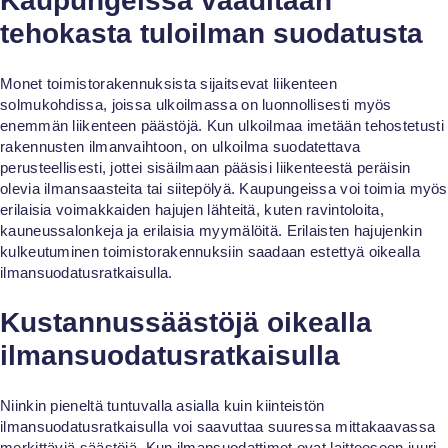
Kaupungeissa vaaditaan
tehokasta tuloilman suodatusta
Monet toimistorakennuksista sijaitsevat liikenteen
solmukohdissa, joissa ulkoilmassa on luonnollisesti myös
enemmän liikenteen päästöjä. Kun ulkoilmaa imetään tehostetusti
rakennusten ilmanvaihtoon, on ulkoilma suodatettava
perusteellisesti, jottei sisäilmaan pääsisi liikenteestä peräisin
olevia ilmansaasteita tai siitepölyä. Kaupungeissa voi toimia myös
erilaisia voimakkaiden hajujen lähteitä, kuten ravintoloita,
kauneussalonkeja ja erilaisia myymälöitä. Erilaisten hajujenkin
kulkeutuminen toimistorakennuksiin saadaan estettyä oikealla
ilmansuodatusratkaisulla.
Kustannussäästöjä oikealla
ilmansuodatusratkaisulla
Niinkin pieneltä tuntuvalla asialla kuin kiinteistön
ilmansuodatusratkaisulla voi saavuttaa suuressa mittakaavassa
merkittäviä säästöjä. Kun ilmansuodattimet ovat laitteeseen juuri