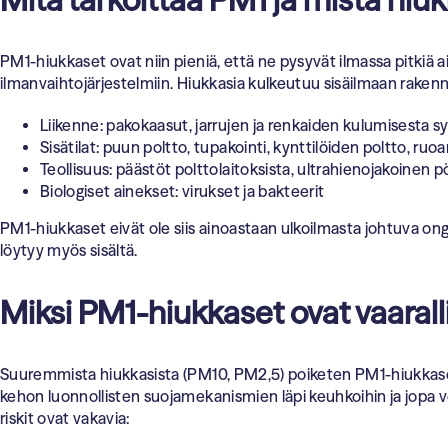
PM1-hiukkaset ovat niin pieniä, että ne pysyvät ilmassa pitkiä a
ilmanvaihtojärjestelmiin. Hiukkasia kulkeutuu sisäilmaan rakenn
Liikenne: pakokaasut, jarrujen ja renkaiden kulumisesta s
Sisätilat: puun poltto, tupakointi, kynttilöiden poltto, ruoa
Teollisuus: päästöt polttolaitoksista, ultrahienojakoinen 
Biologiset ainekset: virukset ja bakteerit
PM1-hiukkaset eivät ole siis ainoastaan ulkoilmasta johtuva o
löytyy myös sisältä.
Miksi PM1-hiukkaset ovat vaarall
Suuremmista hiukkasista (PM10, PM2,5) poiketen PM1-hiukka
kehon luonnollisten suojamekanismien läpi keuhkoihin ja jopa ve
riskit ovat vakavia: