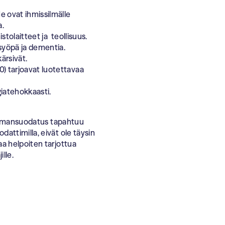
e ovat ihmissilmälle
a.
istolaitteet ja teollisuus.
 syöpä ja dementia.
ärsivät.
) tarjoavat luotettavaa
iatehokkaasti.
n ilmansuodatus tapahtuu
attimilla, eivät ole täysin
a helpoiten tarjottua
lle.