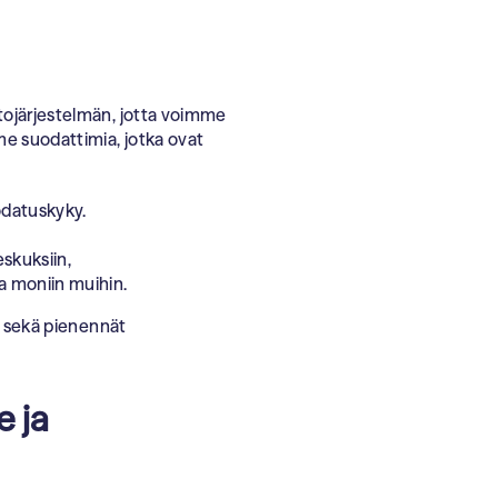
htojärjestelmän, jotta voimme
e suodattimia, jotka ovat
datuskyky.
eskuksiin,
a moniin muihin.
ua sekä pienennät
e ja