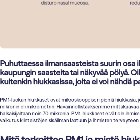
Puhuttaessa ilmansaasteista suurin osa i
kaupungin saasteita tai näkyvää pölyä. Oi
kuitenkin hiukkasissa, joita ei voi nähdä pal
PM1-luokan hiukkaset ovat mikroskooppisen pieniä hiukkasia, jo
mikronin eli mikrometrin. Havainnollistaaksemme mittakaavaa 
halkaisijaltaan noin 70 mikronia. PM1-hiukkaset eivät ole ihmiss
vaikutus kiinteistöjen sisäilman laatuun ja ihmisten terveyteen 
Mitä tarkoittaa PM1 ja mistä hiu