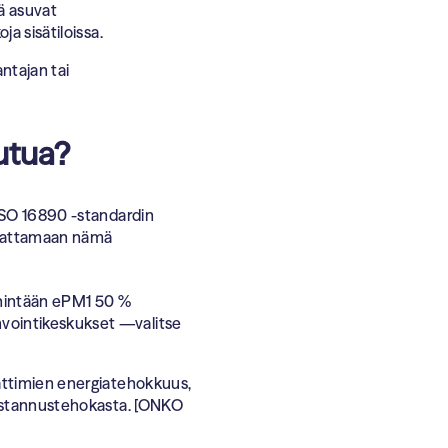
ä asuvat
ja sisätiloissa.
ntajan tai
utua?
ISO 16890 -standardin
dattamaan nämä
ähintään ePM1 50 %
nvointikeskukset —valitse
ttimien energiatehokkuus,
kustannustehokasta. [ONKO