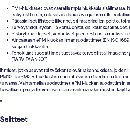
PM1-hiukkaset ovat vaarallisimpia hiukkasia sisäilmassa. N
näkymättömiä, solukalvoja läpäiseviä ja ihmiselle haitallisi
Pääasialliset lähteet: liikenne, eri materiaalien poltto, toim
Terveysriskit: sydän- ja verisuonitaudit, keuhkosairaudet,
Riskiryhmät: lapset, vanhukset ja ennestään sairauksista k
Ainoastaan ePM1-luokan ilmansuodattimet (EN ISO 16890
suojaa hiukkasilta.
Tehokkaat suodattimet tuottavat terveellistä ilmaa energ
[TARVITAANKO?]
Ihmiset, jotka asuvat tai työskentelevät rakennuksissa, joide
PM10- tai PM2,5-hiukkasten suodatukseen standardoiduilla suod
turvassa. Vaihtamalla suodattimet ePM1-luokan suodattimiin sa
turvallisempaa ja terveellisempää sisäilmaa rakennusten käyttäji
*
Selitteet