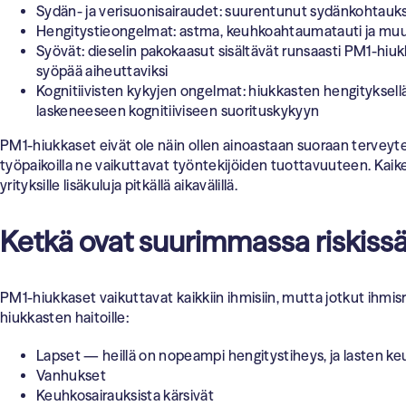
Sydän- ja verisuonisairaudet: suurentunut sydänkohtauksen
Hengitystieongelmat: astma, keuhkoahtaumatauti ja mu
Syövät: dieselin pakokaasut sisältävät runsaasti PM1-hiukk
syöpää aiheuttaviksi
Kognitiivisten kykyjen ongelmat: hiukkasten hengityksel
laskeneeseen kognitiiviseen suorituskykyyn
PM1-hiukkaset eivät ole näin ollen ainoastaan suoraan terveytee
työpaikoilla ne vaikuttavat työntekijöiden tuottavuuteen. Kaik
yrityksille lisäkuluja pitkällä aikavälillä.
Ketkä ovat suurimmassa riskiss
PM1-hiukkaset vaikuttavat kaikkiin ihmisiin, mutta jotkut ihmisr
hiukkasten haitoille:
Lapset — heillä on nopeampi hengitystiheys, ja lasten keu
Vanhukset
Keuhkosairauksista kärsivät