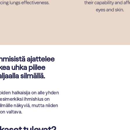
hmisistä ajattelee
kea uhka piilee
jaalla silmällä.
iden halkaisija on alle yhden
esimerkiksi ihmishius on
ilmälle näkyviä, mutta niiden
on valtava.
kkaset tulevat?