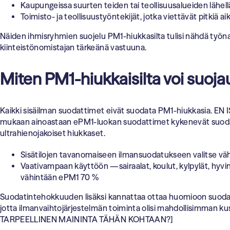
Kaupungeissa suurten teiden tai teollisuusalueiden lähell
Toimisto- ja teollisuustyöntekijät, jotka viettävät pitkiä aiko
Näiden ihmisryhmien suojelu PM1-hiukkasilta tulisi nähdä työna
kiinteistönomistajan tärkeänä vastuuna.
Miten PM1-hiukkaisilta voi suoja
Kaikki sisäilman suodattimet eivät suodata PM1-hiukkasia. EN 
mukaan ainoastaan ePM1-luokan suodattimet kykenevät suo
ultrahienojakoiset hiukkaset.
Sisätilojen tavanomaiseen ilmansuodatukseen valitse v
Vaativampaan käyttöön —sairaalat, koulut, kylpylät, hyvi
vähintään ePM1 70 %
Suodatintehokkuuden lisäksi kannattaa ottaa huomioon suoda
jotta ilmanvaihtojärjestelmän toiminta olisi mahdollisimman 
TARPEELLINEN MAININTA TÄHÄN KOHTAAN?]