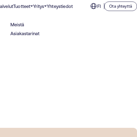
alvelut
Tuotteet
Yritys
Yhteystiedot
FI
Ota yhteyttä
Puhdastilojen suodattimet
Liikunta, kulttuuri ja vapaa-aika
Meistä
Suodattimet tiloihin, joissa sisäilmalta vaaditaan
Toimistorakennukset
ehdotonta puhtautta.
Asiakastarinat
Oppilaitokset
Teollisuuss­uodattimet
Tehokkaat ilmansuodattimet teollisuuden tarpeisiin.