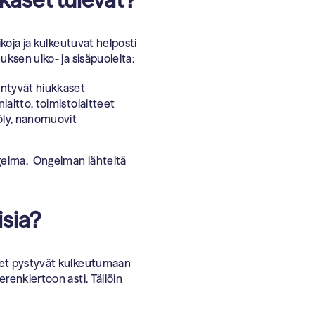
ikoja ja kulkeutuvat helposti
uksen ulko- ja sisäpuolelta:
yntyvät hiukkaset
nlaitto, toimistolaitteet
pöly, nanomuovit
ngelma. Ongelman lähteitä
isia?
set pystyvät kulkeutumaan
renkiertoon asti. Tällöin