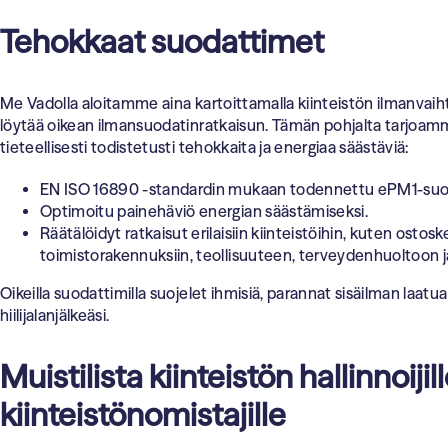
Tehokkaat suodattimet
Me Vadolla aloitamme aina kartoittamalla kiinteistön ilmanvai
löytää oikean ilmansuodatinratkaisun. Tämän pohjalta tarjoamm
tieteellisesti todistetusti tehokkaita ja energiaa säästäviä:
EN ISO 16890 -standardin mukaan todennettu ePM1-suo
Optimoitu painehäviö energian säästämiseksi.
Räätälöidyt ratkaisut erilaisiin kiinteistöihin, kuten ostosk
toimistorakennuksiin, teollisuuteen, terveydenhuoltoon j
Oikeilla suodattimilla suojelet ihmisiä, parannat sisäilman laat
hiilijalanjälkeäsi.
Muistilista kiinteistön hallinnoijill
kiinteistönomistajille