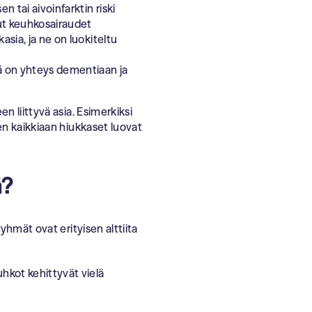
 tai aivoinfarktin riski
ut keuhkosairaudet
asia, ja ne on luokiteltu
lä on yhteys dementiaan ja
n liittyvä asia. Esimerkiksi
en kaikkiaan hiukkaset luovat
ä?
yhmät ovat erityisen alttiita
hkot kehittyvät vielä