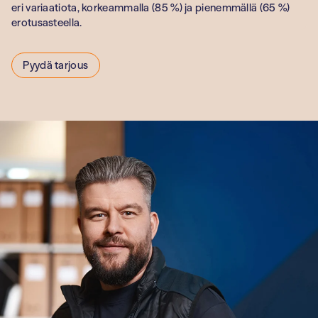
terveydenhuolt
eri variaatiota, korkeammalla (85 %) ja pienemmällä (65 %)
erotusasteella.
Oppilaitokset
Pyydä tarjous