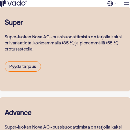
Ratkaisu
Siirry
sisältöön
Vado
FI
EN
Super
Myymälät ja
Palvelut
kauppakeskuks
Tuotteet
Super-luokan Nova AC -pussisuodattimista on tarjolla kaksi
Asuinrakennuks
Yleisilmanvaih
Yritys
eri variaatiota, korkeammalla (85 %) ja pienemmällä (65 %)
suodattimet
erotusasteella.
Yhteystied
Liikunta, kulttuur
vapaa-aika
Puhdastilojen
suodattimet
Pyydä tarjous
Kunnat
Hajujen ja kaas
Majoitus ja matk
poisto
Toimistorakenn
Teollisuuss­
uodattimet
Teollisuus- ja
Advance
tuotantolaitokse
Sosiaali- ja
Super-luokan Nova AC -pussisuodattimista on tarjolla kaksi