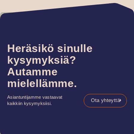
terveydenhuolt
Oppilaitokset
Heräsikö sinulle
kysymyksiä?
Autamme
mielellämme.
Asiantuntijamme vastaavat
Ota yhteyttä
kaikkiin kysymyksiisi.