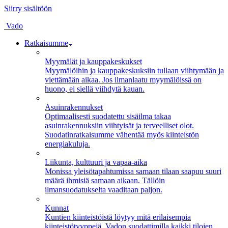
Siirry sisältöön
Vado
Ratkaisumme
Myymälät ja kauppakeskukset
Myymälöihin ja kauppakeskuksiin tullaan viihtymään ja
viettämään aikaa. Jos ilmanlaatu myymälöissä on
huono, ei siellä viihdytä kauan.
Asuinrakennukset
Optimaalisesti suodatettu sisäilma takaa
asuinrakennuksiin viihtyisät ja terveelliset olot.
Suodatinratkaisumme vähentää myös kiinteistön
energiakuluja.
Liikunta, kulttuuri ja vapaa-aika
Monissa yleisötapahtumissa samaan tilaan saapuu suuri
määrä ihmisiä samaan aikaan. Tällöin
ilmansuodatukselta vaaditaan paljon.
Kunnat
Kuntien kiinteistöistä löytyy mitä erilaisempia
kiinteistötyyppejä. Vadon suodattimilla kaikki tilojen