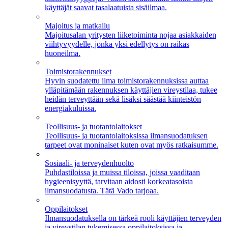
käyttäjät saavat tasalaatuista sisäilmaa.
Majoitus ja matkailu
Majoitusalan yritysten liiketoiminta nojaa asiakkaiden
viihtyvyydelle, jonka yksi edellytys on raikas
huoneilma.
Toimistorakennukset
Hyvin suodatettu ilma toimistorakennuksissa auttaa
ylläpitämään rakennuksen käyttäjien vireystilaa, tukee
heidän terveyttään sekä lisäksi säästää kiinteistön
energiakuluissa.
Teollisuus- ja tuotantolaitokset
Teollisuus- ja tuotantolaitoksissa ilmansuodatuksen
tarpeet ovat moninaiset kuten ovat myös ratkaisumme.
Sosiaali- ja terveydenhuolto
Puhdastiloissa ja muissa tiloissa, joissa vaaditaan
hygieenisyyttä, tarvitaan aidosti korkeatasoista
ilmansuodatusta. Tätä Vado tarjoaa.
Oppilaitokset
Ilmansuodatuksella on tärkeä rooli käyttäjien terveyden
ja vireystilan tukemisessa oppilaitoksissa ja