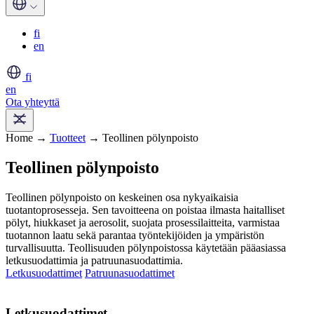
fi
en
fi
en
Ota yhteyttä
Home →
Tuotteet
→ Teollinen pölynpoisto
Teollinen pölynpoisto
Teollinen pölynpoisto on keskeinen osa nykyaikaisia
tuotantoprosesseja. Sen tavoitteena on poistaa ilmasta haitalliset
pölyt, hiukkaset ja aerosolit, suojata prosessilaitteita, varmistaa
tuotannon laatu sekä parantaa työntekijöiden ja ympäristön
turvallisuutta. Teollisuuden pölynpoistossa käytetään pääasiassa
letkusuodattimia ja patruunasuodattimia.
Letkusuodattimet
Patruunasuodattimet
Letkusuodattimet