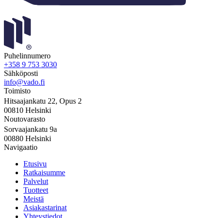
Puhelinnumero
+358 9 753 3030
Sähköposti
info@vado.fi
Toimisto
Hitsaajankatu 22, Opus 2
00810 Helsinki
Noutovarasto
Sorvaajankatu 9a
00880 Helsinki
Navigaatio
Etusivu
Ratkaisumme
Palvelut
Tuotteet
Meistä
Asiakastarinat
Yhteystiedot