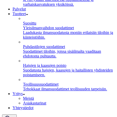
varhaiskasvatuksen yksiköissä.
Palvelut
Tuotteet
Suosittu
Yleisilmanvaihdon suodattimet
Laadukasta ilmansuodatusta moniin erilaisiin tiloihin ja
kiinteistöihin.
Puhdastilojen suodattimet
Suodattimet tiloihin, joissa sisäilmalta vaaditaan
ehdotonta puhtautta.
Hajujen ja kaasujen poisto
Suodatusta hajujen, kaasujen ja haitallisten yhdisteiden
poistamiseen.
Teollisuuss­uodattimet
Tehokkaat ilmansuodattimet teollisuuden tarpeisiin.
Yritys
Meistä
Asiakastarinat
Yhteystiedot