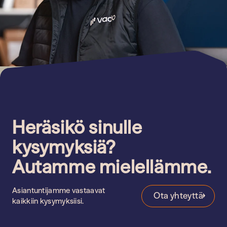
Heräsikö sinulle
kysymyksiä?
Autamme mielellämme.
Asiantuntijamme vastaavat
Ota yhteyttä
kaikkiin kysymyksiisi.