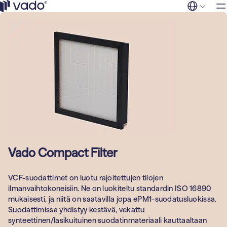
Ratkaisu
Siirry
sisältöön
Vado
FI
EN
Myymälät ja
Palvelut
kauppakeskuks
Tuotteet
Asuinrakennuks
Yleisilmanvaih
Yritys
suodattimet
Yhteystied
Liikunta, kulttuur
vapaa-aika
Puhdastilojen
suodattimet
Kunnat
Hajujen ja kaas
Majoitus ja matk
poisto
Vado Compact Filter
Toimistorakenn
Teollisuuss­
VCF-suodattimet on luotu rajoitettujen tilojen
uodattimet
Teollisuus- ja
ilmanvaihtokoneisiin. Ne on luokiteltu standardin ISO 16890
tuotantolaitokse
mukaisesti, ja niitä on saatavilla jopa ePM1-suodatusluokissa.
Suodattimissa yhdistyy kestävä, vekattu
Sosiaali- ja
synteettinen/lasikuituinen suodatinmateriaali kauttaaltaan