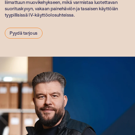
terveydenhuolt
liimattuun muovikehykseen, mikä varmistaa luotettavan
suorituskyvyn, vakaan painehäviön ja tasaisen käyttöiän
Oppilaitokset
tyypillisissä IV-käyttöolosuhteissa.
Pyydä tarjous