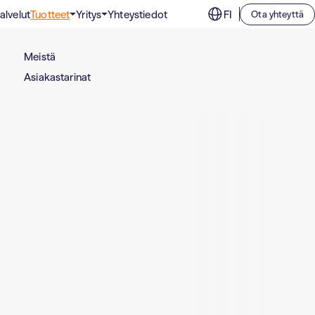
alvelut
Tuotteet
Yritys
Yhteystiedot
FI
Ota yhteyttä
Puhdastilojen suodattimet
Liikunta, kulttuuri ja vapaa-aika
Meistä
Suodattimet tiloihin, joissa sisäilmalta vaaditaan
Toimistorakennukset
ehdotonta puhtautta.
Asiakastarinat
Oppilaitokset
Teollisuuss­uodattimet
Tehokkaat ilmansuodattimet teollisuuden tarpeisiin.