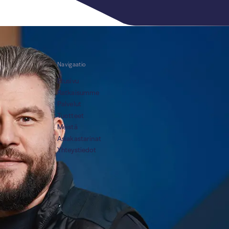
Navigaatio
Etusivu
Ratkaisumme
Palvelut
Tuotteet
Meistä
Asiakastarinat
Yhteystiedot