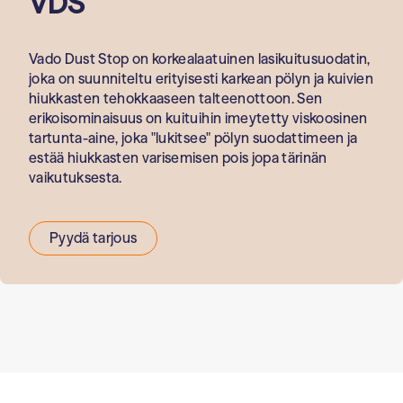
VDS
Vado Dust Stop on korkealaatuinen lasikuitusuodatin,
joka on suunniteltu erityisesti karkean pölyn ja kuivien
hiukkasten tehokkaaseen talteenottoon. Sen
erikoisominaisuus on kuituihin imeytetty viskoosinen
tartunta-aine, joka "lukitsee" pölyn suodattimeen ja
estää hiukkasten varisemisen pois jopa tärinän
vaikutuksesta.
Pyydä tarjous