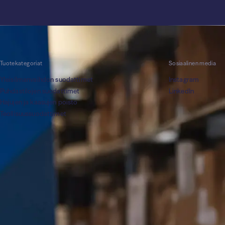
Tuotekategoriat
Sosiaalinen media
Yleisilmanvaihdon suodattimet
Instagram
Puhdastilojen suodattimet
LinkedIn
Hajujen ja kaasujen poisto
Teollisuuss­uodattimet