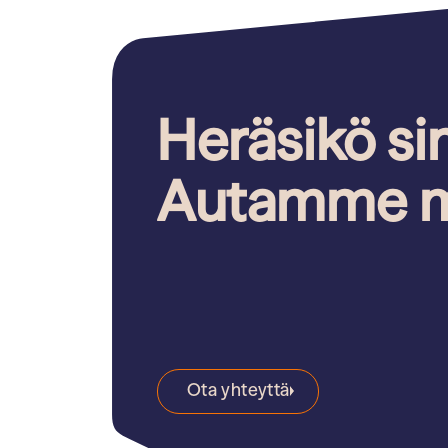
Heräsikö si
Autamme m
Ota yhteyttä