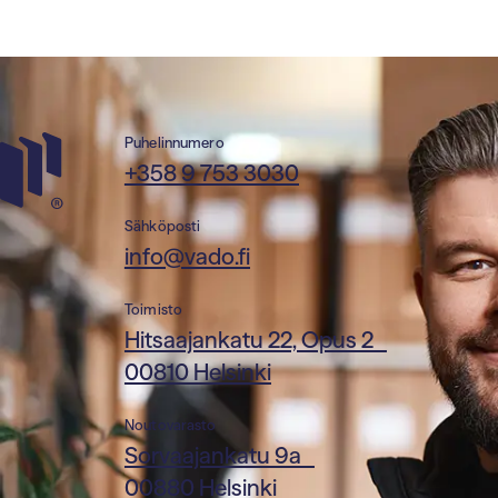
Puhelinnumero
+358 9 753 3030
Sähköposti
info@vado.fi
Toimisto
Hitsaajankatu 22, Opus 2
00810 Helsinki
Noutovarasto
Sorvaajankatu 9a
00880 Helsinki