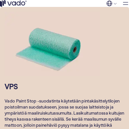
Ratkaisu
Siirry
sisältöön
Vado
FI
EN
Myymälät ja
Palvelut
kauppakeskuks
Tuotteet
Asuinrakennuks
Yleisilmanvaih
Yritys
suodattimet
Yhteystied
Liikunta, kulttuur
vapaa-aika
Puhdastilojen
suodattimet
Kunnat
Hajujen ja kaas
Majoitus ja matk
poisto
VPS
Toimistorakenn
Teollisuuss­
Vado Paint Stop -suodatinta käytetään pintakäsittelytilojen
uodattimet
Teollisuus- ja
poistoilman suodatukseen, jossa se suojaa laitteistoja ja
tuotantolaitokse
ympäristöä maaliruiskutussumulta. Lasikuitumatossa kuitujen
tiheys kasvaa rakenteen sisällä. Se kerää maalisumun syvälle
Sosiaali- ja
mattoon, jolloin painehäviö pysyy matalana ja käyttöikä