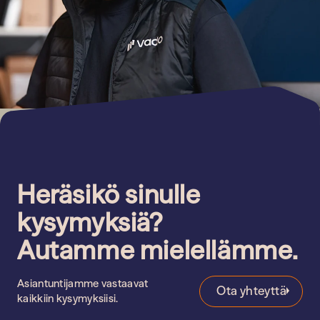
Heräsikö sinulle
kysymyksiä?
Autamme mielellämme.
Asiantuntijamme vastaavat
Ota yhteyttä
kaikkiin kysymyksiisi.