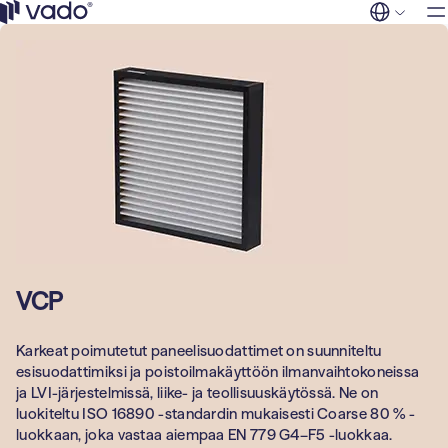
Ratkaisu
Siirry
sisältöön
Vado
FI
EN
Myymälät ja
Palvelut
kauppakeskuks
Tuotteet
Asuinrakennuks
Yleisilmanvaih
Yritys
suodattimet
Yhteystied
Liikunta, kulttuur
vapaa-aika
Puhdastilojen
suodattimet
Kunnat
Hajujen ja kaas
Majoitus ja matk
poisto
VCP
Toimistorakenn
Teollisuuss­
Karkeat poimutetut paneelisuodattimet on suunniteltu
uodattimet
Teollisuus- ja
esisuodattimiksi ja poistoilmakäyttöön ilmanvaihtokoneissa
tuotantolaitokse
ja LVI-järjestelmissä, liike- ja teollisuuskäytössä. Ne on
luokiteltu ISO 16890 -standardin mukaisesti Coarse 80 % -
Sosiaali- ja
luokkaan, joka vastaa aiempaa EN 779 G4–F5 -luokkaa.