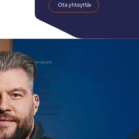
Ota yhteyttä
Navigaatio
Etusivu
Ratkaisumme
Palvelut
Tuotteet
Meistä
Asiakastarinat
Yhteystiedot