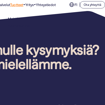
alvelut
Tuotteet
Yritys
Yhteystiedot
FI
Ota yhteyttä
Puhdastilojen suodattimet
Liikunta, kulttuuri ja vapaa-aika
Meistä
Suodattimet tiloihin, joissa sisäilmalta vaaditaan
Toimistorakennukset
ehdotonta puhtautta.
Asiakastarinat
Oppilaitokset
Teollisuuss­uodattimet
Tehokkaat ilmansuodattimet teollisuuden tarpeisiin.
nulle kysymyksiä?
ielellämme.