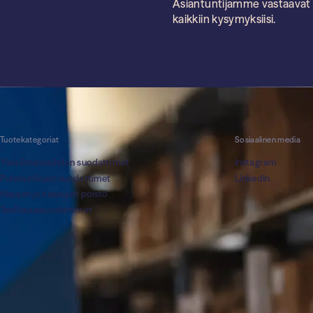
Asiantuntijamme vastaavat
kaikkiin kysymyksiisi.
Tuotekategoriat
Sosiaalinen media
Yleisilmanvaihdon suodattimet
Instagram
Puhdastilojen suodattimet
LinkedIn
Hajujen ja kaasujen poisto
Teollisuuss­uodattimet