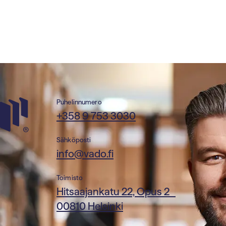
Puhelinnumero
+358 9 753 3030
Sähköposti
info@vado.fi
Toimisto
Hitsaajankatu 22, Opus 2
00810 Helsinki